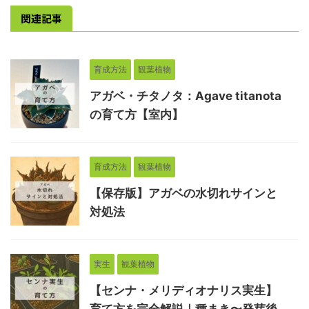
関連記事
育成方法
観葉植物
アガベ・チタノタ：Agave titanota
の育て方【室内】
育成方法
観葉植物
【保存版】アガベの水切れサインと
対処法
実生
観葉植物
【センナ・メリディオナリス実生】
育て方を完全解説｜種まき〜発芽後